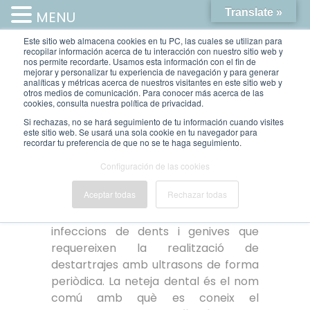
Translate »
MENU
Este sitio web almacena cookies en tu PC, las cuales se utilizan para
recopilar información acerca de tu interacción con nuestro sitio web y
nos permite recordarte. Usamos esta información con el fin de
mejorar y personalizar tu experiencia de navegación y para generar
analíticas y métricas acerca de nuestros visitantes en este sitio web y
otros medios de comunicación. Para conocer más acerca de las
cookies, consulta nuestra política de privacidad.
Si rechazas, no se hará seguimiento de tu información cuando visites
este sitio web. Se usará una sola cookie en tu navegador para
NETEJA DENTAL
recordar tu preferencia de que no se te haga seguimiento.
NETEJA DENTAL
Configuración de las cookies
Aceptar todas
Rechazar todas
La
neteja dental
Sa Pobla Mallorca
és la millor manera de prevenir les
infeccions de dents i genives que
requereixen la realització de
destartrajes amb ultrasons de forma
periòdica. La neteja dental és el nom
comú amb què es coneix el