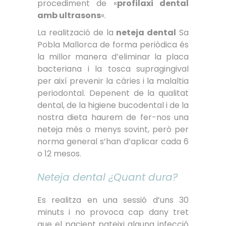
procediment de «
profilaxi dental
amb ultrasons
«.
La realització de la
neteja dental
Sa
Pobla Mallorca de forma periòdica és
la millor manera d’eliminar la placa
bacteriana i la tosca supragingival
per així prevenir la càries i la malaltia
periodontal. Depenent de la qualitat
dental, de la higiene bucodental i de la
nostra dieta haurem de fer-nos una
neteja més o menys sovint, però per
norma general s’han d’aplicar cada 6
o 12 mesos.
Neteja dental ¿Quant dura?
Es realitza en una sessió d’uns 30
minuts i no provoca cap dany tret
que el pacient pateixi alguna infecció