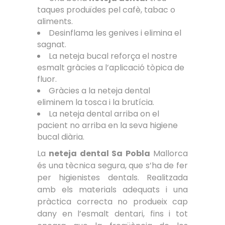
taques produïdes pel cafè, tabac o
aliments.
Desinflama les genives i elimina el
sagnat.
La neteja bucal reforça el nostre
esmalt gràcies a l’aplicació tòpica de
fluor.
Gràcies a la neteja dental
eliminem la tosca i la brutícia.
La neteja dental arriba on el
pacient no arriba en la seva higiene
bucal diària.
La
neteja dental Sa Pobla
Mallorca
és una tècnica segura, que s’ha de fer
per higienistes dentals. Realitzada
amb els materials adequats i una
pràctica correcta no produeix cap
dany en l’esmalt dentari, fins i tot