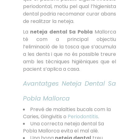
periodontal, motiu pel qual l’higienista
dental podria recomanar curar abans
de realitzar la neteja.
La
neteja dental Sa Pobla
Mallorca
té com a principal objectiu
l’eliminació de la tosca que s’acumula
a les dents i que no és possible treure
amb les tècniques higièniques que el
pacient s’aplica a casa.
Avantatges Neteja Dental Sa
Pobla Mallorca
Prevé de malalties bucals com la
Caries, Gingivitis o
Periodontitis
.
Una correcta neteja dental Sa
Pobla Mallorca evita el mal alè.
Una bona
neteja dental
treu