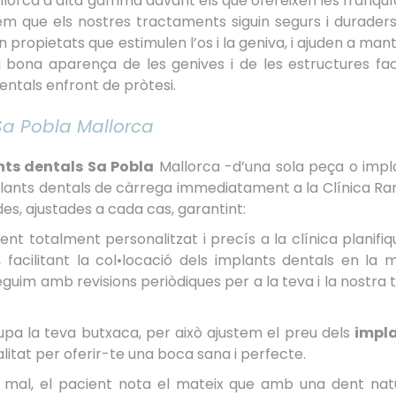
lorca d’alta gamma davant els que ofereixen les franquíc
m que els nostres tractaments siguin segurs i duraders.
propietats que estimulen l’os i la geniva, i ajuden a man
a bona aparença de les genives i de les estructures faci
entals enfront de pròtesi.
 Sa Pobla Mallorca
nts dentals Sa Pobla
Mallorca -d’una sola peça o impl
mplants dentals de càrrega immediatament a la Clínica Ra
s, ajustades a cada cas, garantint:
t totalment personalitzat i precís a la clínica planifi
 facilitant la col•locació dels implants dentals en la mi
seguim amb revisions periòdiques per a la teva i la nostra 
upa la teva butxaca, per això ajustem el preu dels
impl
litat per oferir-te una boca sana i perfecte.
n mal, el pacient nota el mateix que amb una dent natu