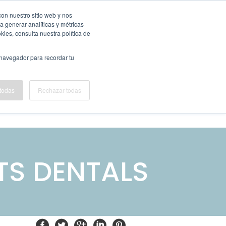
Translate »
con nuestro sitio web y nos
a generar analíticas y métricas
ies, consulta nuestra política de
 navegador para recordar tu
 todas
Rechazar todas
PIDE CITA
TS DENTALS