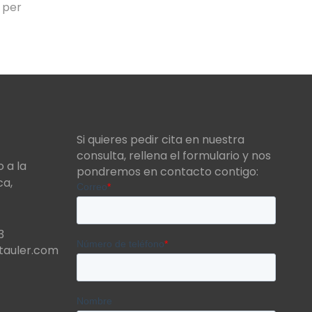
 per
Si quieres pedir cita en nuestra
consulta, rellena el formulario y nos
 a la
pondremos en contacto contigo:
ca
,
3
stauler.com