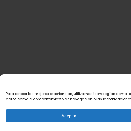
Para ofrecer las mejores experiencias, utilizamos tecnologías como l
datos como el comportamiento de navegación o las identificaciones ún
Aceptar