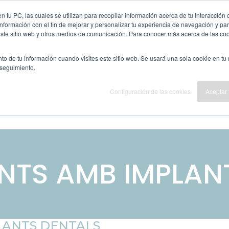
 tu PC, las cuales se utilizan para recopilar información acerca de tu interacción 
nformación con el fin de mejorar y personalizar tu experiencia de navegación y par
este sitio web y otros medios de comunicación. Para conocer más acerca de las cook
to de tu información cuando visites este sitio web. Se usará una sola cookie en tu
 seguimiento.
Configuración de las cookies
Aceptar
CARME RAMIS
FISIOTERAPIA
OSTEOPATÍA
TS AMB IMPLAN
LANTS DENTALS