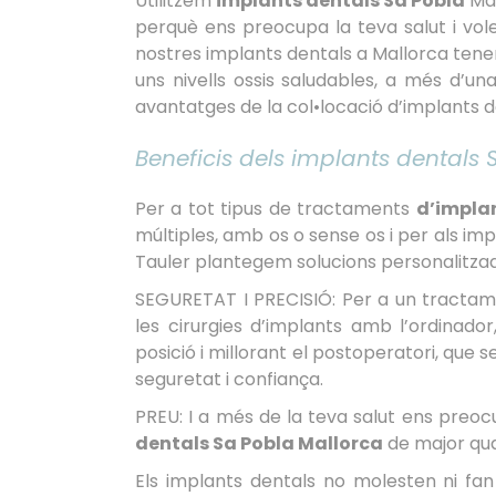
Utilitzem
implants dentals Sa Pobla
Mal
perquè ens preocupa la teva salut i vole
nostres implants dentals a Mallorca tenen 
uns nivells ossis saludables, a més d’un
avantatges de la col•locació d’implants d
Beneficis dels implants dentals
Per a tot tipus de tractaments
d’impla
múltiples, amb os o sense os i per als i
Tauler plantegem solucions personalitzade
SEGURETAT I PRECISIÓ: Per a un tractamen
les cirurgies d’implants amb l’ordinador,
posició i millorant el postoperatori, que 
seguretat i confiança.
PREU: I a més de la teva salut ens preoc
dentals Sa Pobla Mallorca
de major qua
Els implants dentals no molesten ni fa