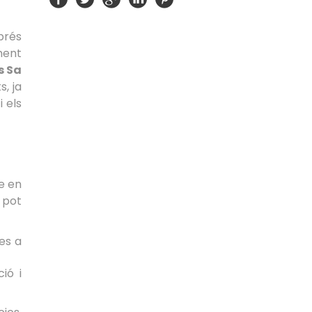
prés
ment
s Sa
, ja
 els
e en
 pot
ies a
ió i