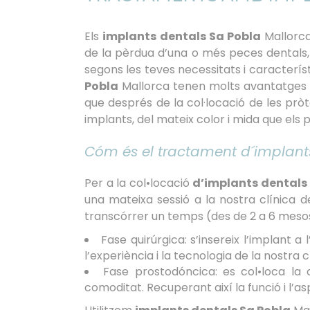
Els
implants dentals Sa Pobla
Mallorca
de la pèrdua d’una o més peces dentals,
segons les teves necessitats i caracterís
Pobla
Mallorca tenen molts avantatges pe
que després de la col·locació de les pròt
implants, del mateix color i mida que els p
Cóm és el tractament d´implant
Per a la col•locació
d’implants dentals
una mateixa sessió a la nostra clínica d
transcórrer un temps (des de 2 a 6 mesos)
Fase quirúrgica: s’insereix l’implant a
l’experiència i la tecnologia de la nostra
Fase prostodóncica: es col•loca la c
comoditat. Recuperant així la funció i l’a