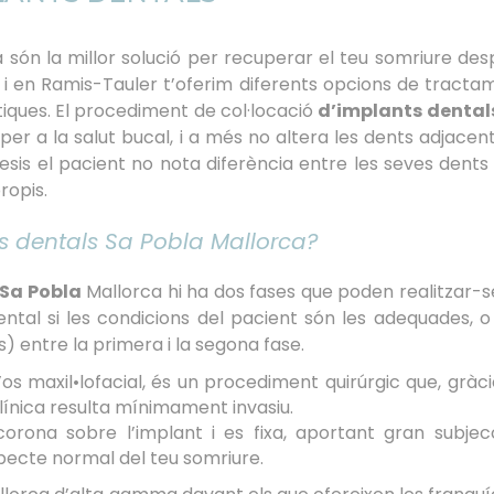
 són la millor solució per recuperar el teu somriure des
 i en Ramis-Tauler t’oferim diferents opcions de tracta
tiques. El procediment de col·locació
d’implants dental
r a la salut bucal, i a més no altera les dents adjacents
esis el pacient no nota diferència entre les seves dents i
ropis.
s dentals Sa Pobla Mallorca?
 Sa Pobla
Mallorca hi ha dos fases que poden realitzar-s
ental si les condicions del pacient són les adequades, o
 entre la primera i la segona fase.
 l’os maxil•lofacial, és un procediment quirúrgic que, gràc
 clínica resulta mínimament invasiu.
orona sobre l’implant i es fixa, aportant gran subjecc
specte normal del teu somriure.