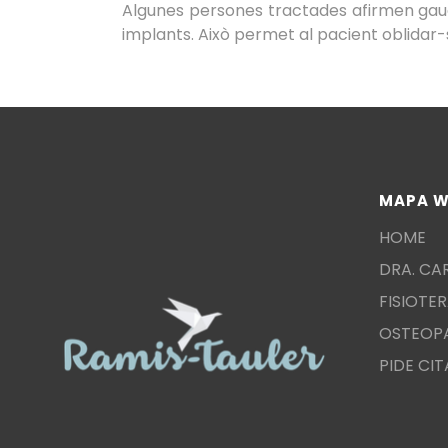
Algunes persones tractades afirmen gau
implants. Això permet al pacient oblidar-
MAPA W
HOME
DRA. CA
FISIOTER
OSTEOP
PIDE CIT