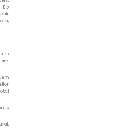
ies,
 Els
tenir
als,
ants
mis-
quem
llor
total
ants
ral.