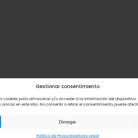
Gestionar consentimiento
Aviso legal
-
Política de Privacidad
-
Política de Cookies
as cookies para almacenar y/o acceder a la información del dispositivo.
icas en este sitio. No consentir o retirar el consentimiento, puede afect
Desarrollado por
Éruga Comunicación
Denegar
Política de Privacidad
Aviso Legal