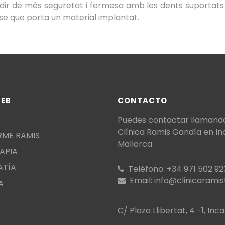
dir de més seguretat i fermesa amb les dents suportats
se que porta un material implantat.
EB
CONTACTO
Puedes contactar llamando
Clínica Ramis Gandía en In
RME RAMIS
Mallorca.
APIA
ATÍA
Teléfono:
+34 971 502 92
Email:
info@clinicarami
A
C/ Plaza Llibertat, 4 -1, Inca