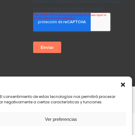
 El consentimiento de estas tecnologías nos permitirá procesar
ar negativamente a ciertas características y funciones.
Ver preferencias