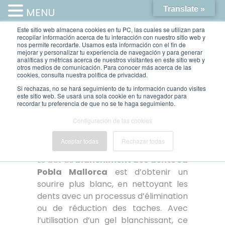
Translate »
MENU
Este sitio web almacena cookies en tu PC, las cuales se utilizan para
recopilar información acerca de tu interacción con nuestro sitio web y
nos permite recordarte. Usamos esta información con el fin de
mejorar y personalizar tu experiencia de navegación y para generar
analíticas y métricas acerca de nuestros visitantes en este sitio web y
otros medios de comunicación. Para conocer más acerca de las
cookies, consulta nuestra política de privacidad.
Si rechazas, no se hará seguimiento de tu información cuando visites
este sitio web. Se usará una sola cookie en tu navegador para
TRAITEMENT DE
recordar tu preferencia de que no se te haga seguimiento.
BLANCHIMENT DENTAIRE
Configuración de las cookies
TRAITEMENT DE BLANCHIMENT
DENTAIRE
Aceptar todas
Rechazar todas
Le but du
blanchiment des dents Sa
Pobla Mallorca
est d’obtenir un
sourire plus blanc, en nettoyant les
dents avec un processus d’élimination
ou de réduction des taches. Avec
l’utilisation d’un gel blanchissant, ce