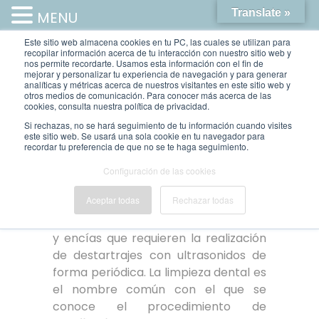
Translate »
MENU
Este sitio web almacena cookies en tu PC, las cuales se utilizan para
recopilar información acerca de tu interacción con nuestro sitio web y
nos permite recordarte. Usamos esta información con el fin de
mejorar y personalizar tu experiencia de navegación y para generar
analíticas y métricas acerca de nuestros visitantes en este sitio web y
otros medios de comunicación. Para conocer más acerca de las
cookies, consulta nuestra política de privacidad.
Si rechazas, no se hará seguimiento de tu información cuando visites
este sitio web. Se usará una sola cookie en tu navegador para
LIMPIEZA DENTAL
recordar tu preferencia de que no se te haga seguimiento.
LIMPIEZA DENTAL
Configuración de las cookies
Aceptar todas
Rechazar todas
La l
impieza dental
es la mejor forma
de prevenir las infecciones de dientes
y encías que requieren la realización
de destartrajes con ultrasonidos de
forma periódica. La limpieza dental es
el nombre común con el que se
conoce el procedimiento de